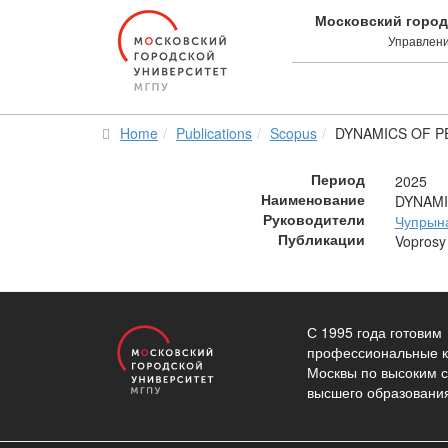
Московский город
Управлени
Home
Publications
Scopus
DYNAMICS OF P
Период
2025
Наименование
DYNAMI
Руководители
Чупрына
Публикации
Voprosy 
С 1995 года готовим
профессиональные к
Москвы по высоким 
высшего образовани