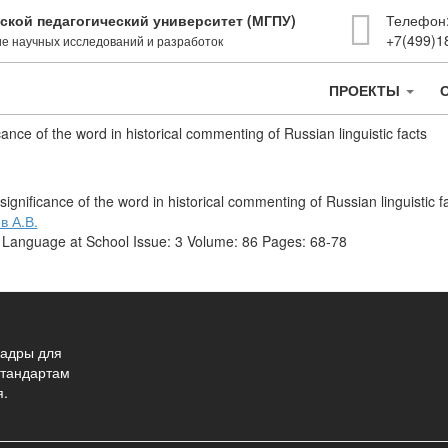
ской педагогический университет (МГПУ)
Телефон
+7(499)1
е научных исследований и разработок
ПРОЕКТЫ
icance of the word in historical commenting of Russian linguistic facts
 significance of the word in historical commenting of Russian linguistic f
в А.В.
 Language at School Issue: 3 Volume: 86 Pages: 68-78
адры для
стандартам
я.