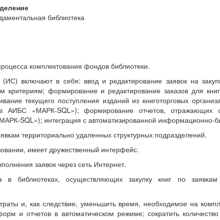
деление
даментальная библиотека
процесса комплектования фондов библиотеки.
ИС) включают в себя: ввод и редактирование заявок на закуп
им критериям; формирование и редактирование заказов для книг
ивание текущего поступления изданий из книготорговых организ
ов АИБС «МАРК-SQL»); формирование отчетов, отражающих 
 «МАРК-SQL»); интеграция с автоматизированной информационно-
явкам территориально удаленных структурных подразделений.
зовании, имеет дружественный интерфейс.
полнения заявок через сеть Интернет.
а в библиотеках, осуществляющих закупку книг по заявкам 
атраты и, как следствие, уменьшить время, необходимое на комп
орм и отчетов в автоматическом режиме; сократить количеств