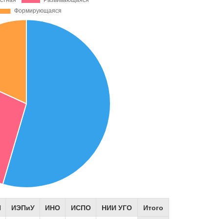
И
ИЭПиУ
ИНО
ИСПО
НИИ УГО
Итого