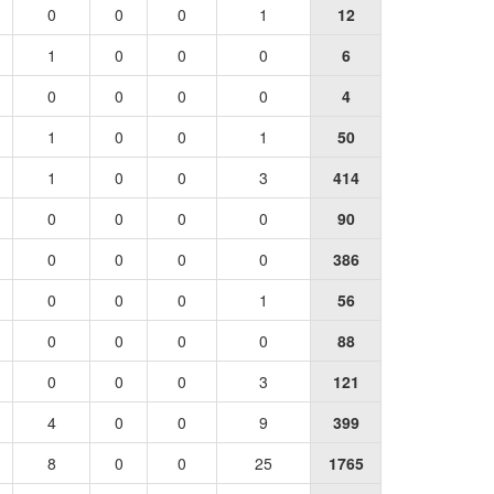
0
0
0
1
12
1
0
0
0
6
0
0
0
0
4
1
0
0
1
50
1
0
0
3
414
0
0
0
0
90
0
0
0
0
386
0
0
0
1
56
0
0
0
0
88
0
0
0
3
121
4
0
0
9
399
8
0
0
25
1765