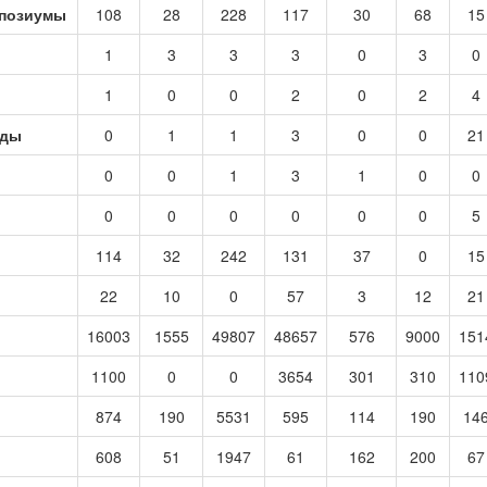
мпозиумы
108
28
228
117
30
68
15
1
3
3
3
0
3
0
1
0
0
2
0
2
4
ады
0
1
1
3
0
0
21
0
0
1
3
1
0
0
0
0
0
0
0
0
5
114
32
242
131
37
0
15
22
10
0
57
3
12
21
16003
1555
49807
48657
576
9000
151
1100
0
0
3654
301
310
110
874
190
5531
595
114
190
14
608
51
1947
61
162
200
67