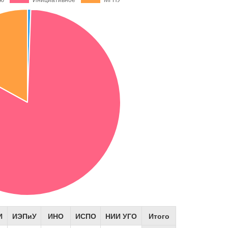
И
ИЭПиУ
ИНО
ИСПО
НИИ УГО
Итого