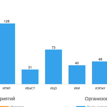
риятий
Организо