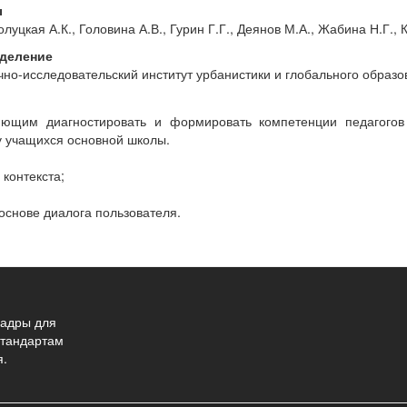
ы
луцкая А.К., Головина А.В., Гурин Г.Г., Деянов М.А., Жабина Н.Г.,
деление
чно-исследовательский институт урбанистики и глобального образо
яющим диагностировать и формировать компетенции педагогов
у учащихся основной школы.
 контекста;
 основе диалога пользователя.
адры для
стандартам
я.