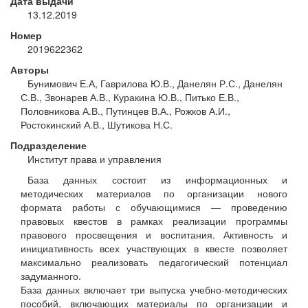
Дата выдачи
13.12.2019
Номер
2019622362
Авторы
Бунимович Е.А, Гаврилова Ю.В., Данелян Р.С., Данелян
С.В., Звонарев А.В., Куракина Ю.В., Питько Е.В.,
Половникова А.В., Путинцев В.А., Рожков А.И.,
Ростокинский А.В., Шутикова Н.С.
Подразделение
Институт права и управления
База данных состоит из информационных и
методических материалов по организации нового
формата работы с обучающимися — проведению
правовых квестов в рамках реализации программы
правового просвещения и воспитания. Активность и
инициативность всех участвующих в квесте позволяет
максимально реализовать педагогический потенциал
задуманного.
База данных включает три выпуска учебно-методических
пособий, включающих материалы по организации и