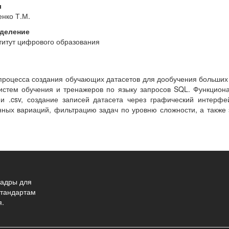
ы
енко Т.М.
деление
титут цифрового образования
процесса создания обучающих датасетов для дообучения больших
систем обучения и тренажеров по языку запросов SQL. Функцион
и .csv, создание записей датасета через графический интерф
ых вариаций, фильтрацию задач по уровню сложности, а также э
адры для
стандартам
я.