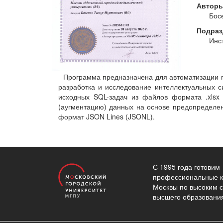
Автор
Бос
Подраз
Инс
Программа предназначена для автоматизации 
разработка и исследование интеллектуальных 
исходных SQL-задач из файлов формата .xlsx 
(аугментацию) данных на основе предопределенн
формат JSON Lines (JSONL).
С 1995 года готовим
профессиональные к
Москвы по высоким 
высшего образовани